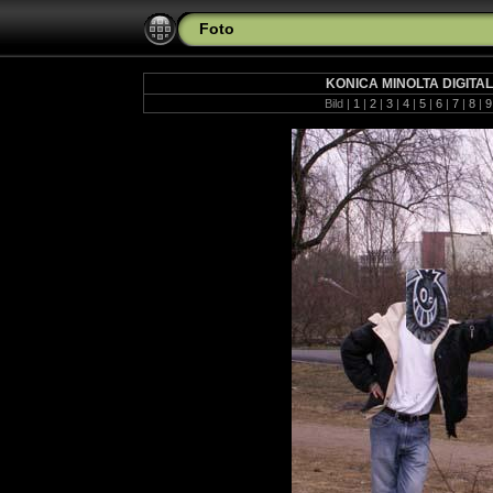
Foto
KONICA MINOLTA DIGITA
Bild |
1
|
2
|
3
|
4
|
5
|
6
|
7
|
8
|