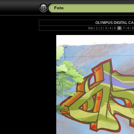
Foto
OLYMPUS DIGITAL C
Bild |
1
|
2
|
3
|
4
|
5
|
6
|
7
|
8
|