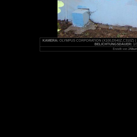
KAMERA:
OLYMPUS CORPORATION (X100,D540Z,C310Z) |
BELICHTUNGSDAUER:
1/
Erstellt von
JAlbum